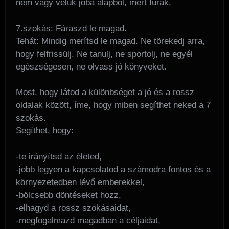
nem vagy velük jóba alapból, mert furák.
7.szokás: Fáraszd le magad.
Tehát: Mindig merítsd le magad. Ne törekedj arra,
hogy felfrissülj. Ne tanulj, ne sportolj, ne egyél
egészségesen, ne olvass jó könyveket.
Most, hogy látod a különbséget a jó és a rossz
oldalak között, íme, hogy miben segíthet neked a 7
szokás.
Segíthet, hogy:
-te irányítsd az életed,
-jobb legyen a kapcsolatod a számodra fontos és a
környezetedben lévő emberekkel,
-bölcsebb döntéseket hozz,
-elhagyd a rossz szokásaidat,
-megfogalmazd magadban a céljaidat,