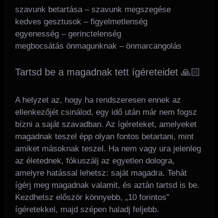
szavunk betartása – szavunk megszegése
kedves gesztusok – figyelmetlenség
egyenesség – gerinctelenség
megbocsátás önmagunknak – önmarcangolás
Tartsd be a magadnak tett ígéreteidet 🙏🏻
A helyzet az, hogy ha rendszeresen ennek az
ellenkezőjét csinálod, egy idő után már nem fogsz
bízni a saját szavadban. Az ígéreteket, amelyeket
magadnak teszel épp olyan fontos betartani, mint
amiket másoknak teszel. Ha nem vagy ura jelenleg
az életednek, fókuszálj az egyetlen dologra,
amelyre hatással lehetsz: saját magadra. Tehát
ígérj meg magadnak valamit, és aztán tartsd is be.
Kezdhetsz először könnyebb, „10 forintos”
ígéretekkel, majd szépen haladj feljebb.