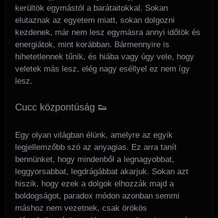
kerültök egymástól a barátaitokkal. Sokan
elutaznak az egyetem miatt, sokan dolgozni
kezdenek, már nem lesz egymásra annyi időtök és
energiátok, mint korábban. Bármennyire is
hihetetlennek tűnik, és hiába vagy úgy vele, hogy
veletek más lesz, elég nagy eséllyel ez nem így
lesz.
Cucc központúság 👟
Egy olyan világban élünk, amelyre az egyik
legjellemzőbb szó az anyagias. Ez arra tanít
bennünket, hogy mindenből a legnagyobbat,
leggyorsabbat, legdrágábbat akarjuk. Sokan azt
hiszik, hogy ezek a dolgok elhozzák majd a
boldogságot, paradox módon azonban semmi
máshoz nem vezetnek, csak örökös