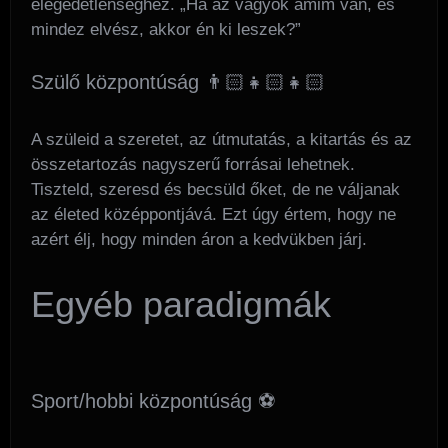
elégedetlenséghez. „Ha az vagyok amim van, és
mindez elvész, akkor én ki leszek?”
Szülő központúság 👨🏻‍👧🏻‍👧🏻
A szüleid a szeretet, az útmutatás, a kitartás és az
összetartozás nagyszerű forrásai lehetnek.
Tiszteld, szeresd és becsüld őket, de ne váljanak
az életed középpontjává. Ezt úgy értem, hogy ne
azért élj, hogy minden áron a kedvükben járj.
Egyéb paradigmák
Sport/hobbi központúság ⚽