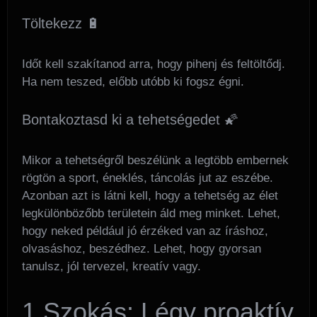
Töltekezz 🔋
Időt kell szakítanod arra, hogy pihenj és feltöltődj.
Ha nem teszed, előbb utóbb ki fogsz égni.
Bontakoztasd ki a tehetségedet 🌠
Mikor a tehetségről beszélünk a legtöbb embernek
rögtön a sport, éneklés, táncolás jut az eszébe.
Azonban azt is látni kell, hogy a tehetség az élet
legkülönbözőbb területein áld meg minket. Lehet,
hogy neked például jó érzéked van az íráshoz,
olvasáshoz, beszédhez. Lehet, hogy gyorsan
tanulsz, jól tervezel, kreatív vagy.
1.Szokás: Légy proaktív