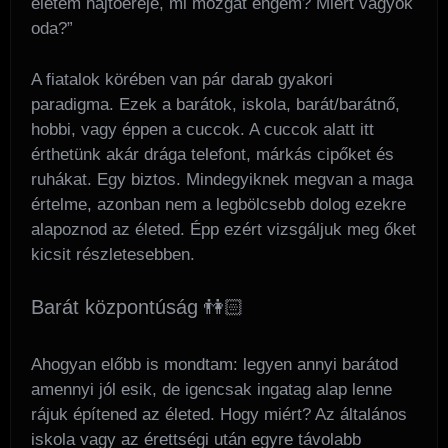
életem hajtóereje, mi mozgat engem? Miért vagyok
oda?”
A fiatalok körében van pár darab gyakori
paradigma. Ezek a barátok, iskola, barát/barátnő,
hobbi, vagy éppen a cuccok. A cuccok alatt itt
érthetünk akár drága telefont, márkás cipőket és
ruhákat. Egy biztos. Mindegyiknek megvan a maga
értelme, azonban nem a legbölcsebb dolog ezekre
alapoznod az életed. Épp ezért vizsgáljuk meg őket
kicsit részletesebben.
Barát központúság 👫🏻
Ahogyan előbb is mondtam: legyen annyi barátod
amennyi jól esik, de igencsak ingatag alap lenne
rájuk építened az életed. Hogy miért? Az általános
iskola vagy az érettségi után egyre távolabb