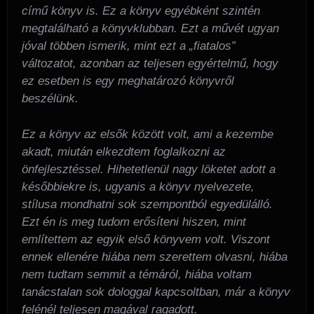
című könyv is. Ez a könyv egyébként szintén
megtalálható a könyvklubban. Ezt a művét ugyan
jóval többen ismerik, mint ezt a „fiatalos”
változatot, azonban az teljesen egyértelmű, hogy
ez esetben is egy meghatározó könyvről
beszélünk.
Ez a könyv az elsők között volt, ami a kezembe
akadt, miután elkezdtem foglalkozni az
önfejlesztéssel. Hihetetlenül nagy löketet adott a
későbbiekre is, ugyanis a könyv nyelvezete,
stílusa mondhatni sok szempontból egyedülálló.
Ezt én is meg tudom erősíteni hiszen, mint
említettem az egyik első könyvem volt. Viszont
ennek ellenére hiába nem szerettem olvasni, hiába
nem tudtam semmit a témáról, hiába voltam
tanácstalan sok dologgal kapcsoltban, már a könyv
felénél teljesen magával ragadott.