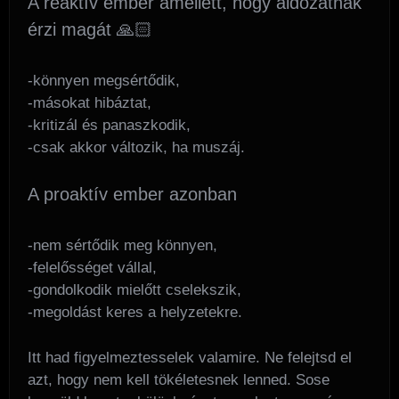
A reaktív ember amellett, hogy áldozatnak
érzi magát 🙏🏻
-könnyen megsértődik,
-másokat hibáztat,
-kritizál és panaszkodik,
-csak akkor változik, ha muszáj.
A proaktív ember azonban
-nem sértődik meg könnyen,
-felelősséget vállal,
-gondolkodik mielőtt cselekszik,
-megoldást keres a helyzetekre.
Itt had figyelmeztesselek valamire. Ne felejtsd el
azt, hogy nem kell tökéletesnek lenned. Sose