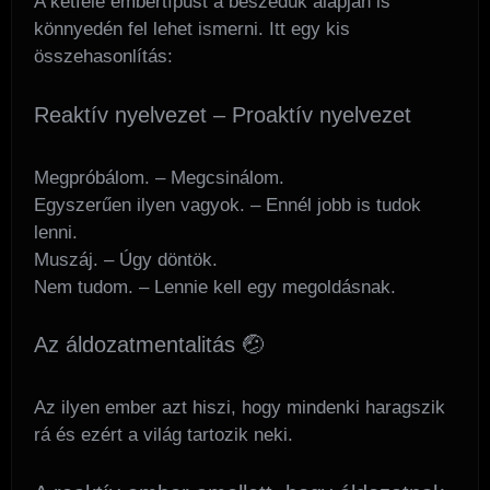
A kétféle embertípust a beszédük alapján is
könnyedén fel lehet ismerni. Itt egy kis
összehasonlítás:
Reaktív nyelvezet – Proaktív nyelvezet
Megpróbálom. – Megcsinálom.
Egyszerűen ilyen vagyok. – Ennél jobb is tudok
lenni.
Muszáj. – Úgy döntök.
Nem tudom. – Lennie kell egy megoldásnak.
Az áldozatmentalitás 🤕
Az ilyen ember azt hiszi, hogy mindenki haragszik
rá és ezért a világ tartozik neki.