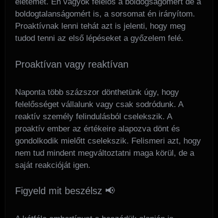
életemet. Én vagyok felelős a boldogságomért de a
boldogtalanságomért is, a sorsomat én irányítom.
Proaktívnak lenni tehát azt is jelenti, hogy meg
tudod tenni az első lépéseket a győzelem felé.
Proaktívan vagy reaktívan
Naponta több százszor dönthetünk úgy, hogy
felelősséget vállalunk vagy csak sodródunk. A
reaktív személy felindulásból cselekszik. A
proaktív ember az értékeire alapozva dönt és
gondolkodik mielőtt cselekszik. Felismeri azt, hogy
nem tud mindent megváltoztatni maga körül, de a
saját reakcióját igen.
Figyeld mit beszélsz 📢