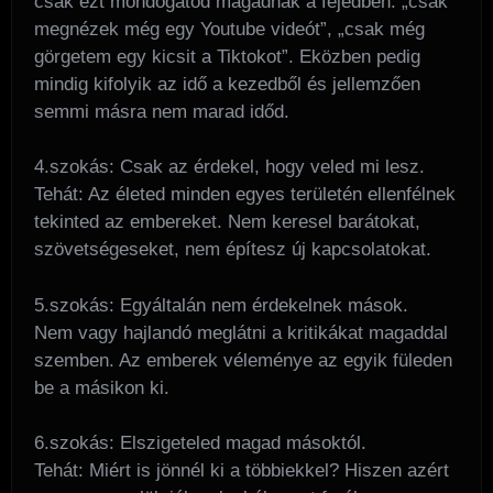
csak ezt mondogatod magadnak a fejedben: „csak
megnézek még egy Youtube videót”, „csak még
görgetem egy kicsit a Tiktokot”. Eközben pedig
mindig kifolyik az idő a kezedből és jellemzően
semmi másra nem marad időd.
4.szokás: Csak az érdekel, hogy veled mi lesz.
Tehát: Az életed minden egyes területén ellenfélnek
tekinted az embereket. Nem keresel barátokat,
szövetségeseket, nem építesz új kapcsolatokat.
5.szokás: Egyáltalán nem érdekelnek mások.
Nem vagy hajlandó meglátni a kritikákat magaddal
szemben. Az emberek véleménye az egyik füleden
be a másikon ki.
6.szokás: Elszigeteled magad másoktól.
Tehát: Miért is jönnél ki a többiekkel? Hiszen azért