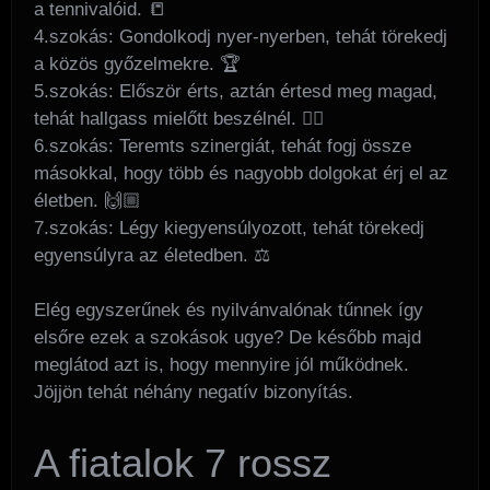
a tennivalóid. 📒
4.szokás: Gondolkodj nyer-nyerben, tehát törekedj
a közös győzelmekre. 🏆
5.szokás: Először érts, aztán értesd meg magad,
tehát hallgass mielőtt beszélnél. 👂🏼
6.szokás: Teremts szinergiát, tehát fogj össze
másokkal, hogy több és nagyobb dolgokat érj el az
életben. 🙌🏼
7.szokás: Légy kiegyensúlyozott, tehát törekedj
egyensúlyra az életedben. ⚖️
Elég egyszerűnek és nyilvánvalónak tűnnek így
elsőre ezek a szokások ugye? De később majd
meglátod azt is, hogy mennyire jól működnek.
Jöjjön tehát néhány negatív bizonyítás.
A fiatalok 7 rossz