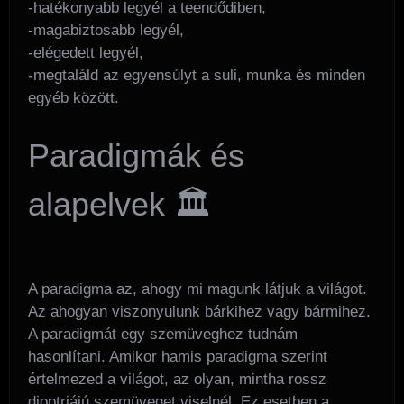
-hatékonyabb legyél a teendődiben,
-magabiztosabb legyél,
-elégedett legyél,
-megtaláld az egyensúlyt a suli, munka és minden
egyéb között.
Paradigmák és
alapelvek 🏛️
A paradigma az, ahogy mi magunk látjuk a világot.
Az ahogyan viszonyulunk bárkihez vagy bármihez.
A paradigmát egy szemüveghez tudnám
hasonlítani. Amikor hamis paradigma szerint
értelmezed a világot, az olyan, mintha rossz
dioptriájú szemüveget viselnél. Ez esetben a