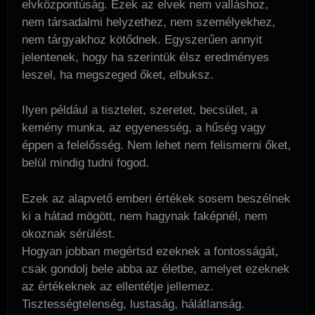
elvközpontúság. Ezek az elvek nem valláshoz,
nem társadalmi helyzethez, nem személyekhez,
nem tárgyakhoz kötődnek. Egyszerűen annyit
jelentenek, hogy ha szerintük élsz eredményes
leszel, ha megszeged őket, elbuksz.
Ilyen például a tisztelet, szeretet, becsület, a
kemény munka, az egyenesség, a hűség vagy
éppen a felelősség. Nem lehet nem felismerni őket,
belül mindig tudni fogod.
Ezek az alapvető emberi értékek sosem beszélnek
ki a hátad mögött, nem hagynak faképnél, nem
okoznak sérülést.
Hogyan jobban megértsd ezeknek a fontosságát,
csak gondolj bele abba az életbe, amelyet ezeknek
az értékeknek az ellentétje jellemez.
Tisztességtelenség, lustaság, hálátlanság.