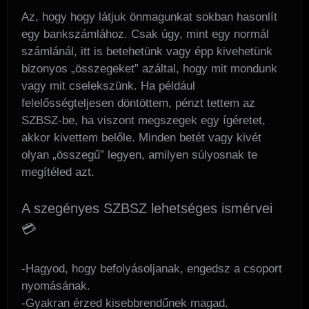
Az, hogy hogy látjuk önmagunkat sokban hasonlít
egy bankszámlához. Csak úgy, mint egy normál
számlánál, itt is betehetünk vagy épp kivehetünk
bizonyos „összegeket” azáltal, hogy mit mondunk
vagy mit cselekszünk. Ha például
felelősségteljesen döntöttem, pénzt tettem az
SZBSZ-be, ha viszont megszegek egy ígéretet,
akkor kivettem belőle. Minden betét vagy kivét
olyan „összegű” legyen, amilyen súlyosnak te
megítéled azt.
A szegényes SZBSZ lehetséges ismérvei
💳
-Hagyod, hogy befolyásoljanak, engedsz a csoport
nyomásának.
-Gyakran érzed kisebbrendűnek magad.