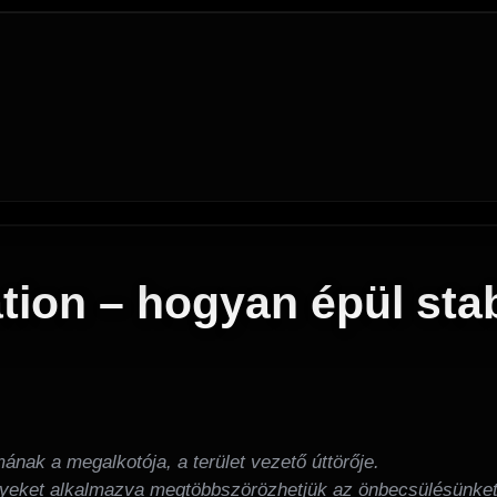
ation – hogyan épül sta
ának a megalkotója, a terület vezető úttörője.
lyeket alkalmazva megtöbbszörözhetjük az önbecsülésünket. 