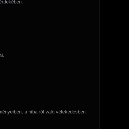
 érdekében.
l.
ényeiben, a hibáiról való vélekedésben.