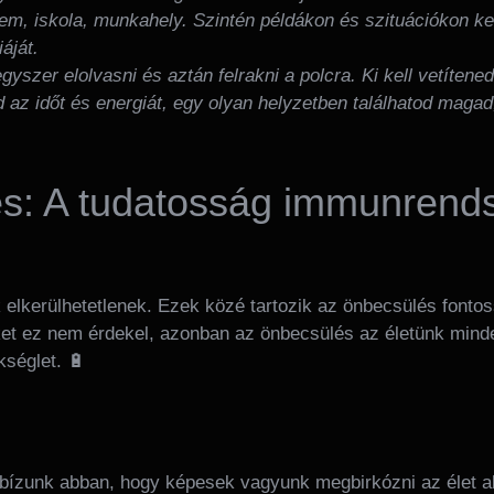
em, iskola, munkahely. Szintén példákon és szituációkon ke
áját.
szer elolvasni és aztán felrakni a polcra. Ki kell vetítened 
d az időt és energiát, egy olyan helyzetben találhatod magad
és: A tudatosság immunrend
 elkerülhetetlenek. Ezek közé tartozik az önbecsülés fonto
nket ez nem érdekel, azonban az önbecsülés az életünk minde
kséglet. 🔋
ízunk abban, hogy képesek vagyunk megbirkózni az élet al