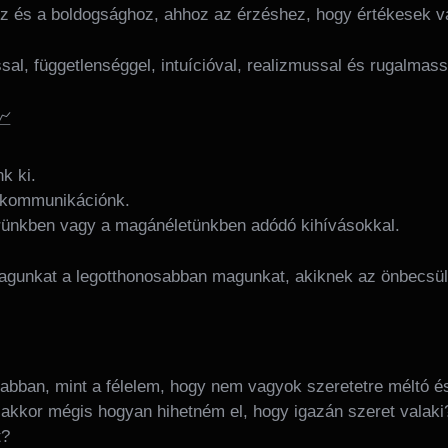
ez és a boldogsághoz, ahhoz az érzéshez, hogy értékesek 
sal, függetlenséggel, intuícióval, realizmussal és rugalmass
📈
k ki.
a kommunikációnk.
erünkben vagy a magánéletünkben adódó kihívásokkal.
magunkat a legotthonosabban magunkat, akiknek az önbecsül
abban, mint a félelem, hogy nem vagyok szeretetre méltó é
 akkor mégis hogyan hihetném el, hogy igazán szeret vala
t?