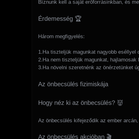
Bíznunk kell a saját erőforrásinkban, és me
Érdemesség 🏆
Három megfigyelés:
1.Ha tiszteljük magunkat nagyobb eséllyel 
2.Ha nem tiszteljük magunkat, hajlamosak 
3.Ha növelni szeretnénk az önérzetünket úg
Az önbecsülés fizimiskája
Hogy néz ki az önbecsülés? 👹
Az önbecsülés kifejeződik az ember arcán,
Az önbecsülés akcióban 🎬