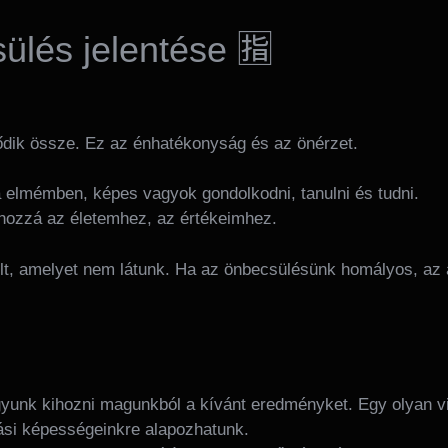
sülés jelentése 🈯
ődik össze. Ez az énhatékonyság és az önérzet.
a elmémben, képes vagyok gondolkodni, tanulni és tudni.
k hozzá az életemhez, az értékeimhez.
élt, amelyet nem látunk. Ha az önbecsülésünk homályos, az
unk kihozni magunkból a kívánt eredményket. Egy olyan vi
ási képességeinkre alapozhatunk.