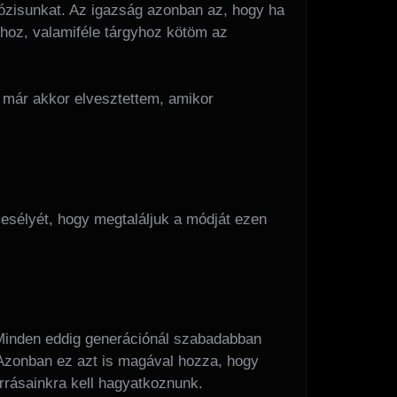
dózisunkat. Az igazság azonban az, hogy ha
óhoz, valamiféle tárgyhoz kötöm az
 már akkor elvesztettem, amikor
z esélyét, hogy megtaláljuk a módját ezen
. Minden eddig generációnál szabadabban
. Azonban ez azt is magával hozza, hogy
rrásainkra kell hagyatkoznunk.