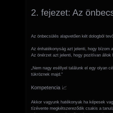
2. fejezet: Az önbec
Az önbecsülés alapvetően két dologból tev
Az énhatékonyság azt jelenti, hogy bízom 
Az önérzet azt jelenti, hogy pozitívan állo
„Nem nagy eséllyel találunk el egy olyan c
tükröznek majd.”
Kompetencia 📈
Akkor vagyunk hatékonyak ha képesek vagy
tízévente megkétszereződik csakis a tanul