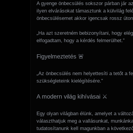
A gyenge önbecsülés sokszor párban jár azz
ilyen elvárásokat támasztunk a külvilág fe
önbecsülésemet akkor igencsak rossz úton 
„Ha azt szeretném bebizonyítani, hogy elé
elfogadtam, hogy a kérdés felmerülhet.”
Figyelmeztetés 🚨
„Az önbecsülés nem helyettesíti a tetőt a f
szükségleteink kielégítésére.”
A modern világ kihívásai ⚔️
Egy olyan világban élünk, amelyet a válto
választhatjuk meg a vallásunkat, munkánkat
tudatosítanunk kell magunkban a következő