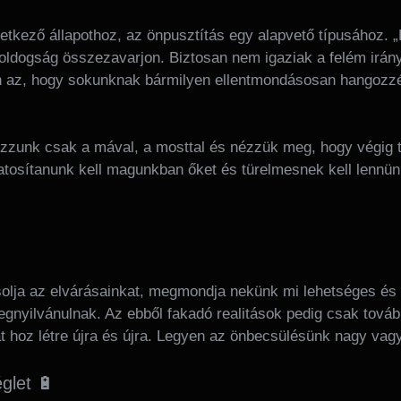
vetkező állapothoz, az önpusztítás egy alapvető típusához. 
dogság összezavarjon. Biztosan nem igaziak a felém irány
n az, hogy sokunknak bármilyen ellentmondásosan hangozzék 
kozzunk csak a mával, a mosttal és nézzük meg, hogy végig tu
atosítanunk kell magunkban őket és türelmesnek kell lennün
olja az elvárásainkat, megmondja nekünk mi lehetséges és
egnyilvánulnak. Az ebből fakadó realitások pedig csak tová
t hoz létre újra és újra. Legyen az önbecsülésünk nagy vagy
glet 🔋