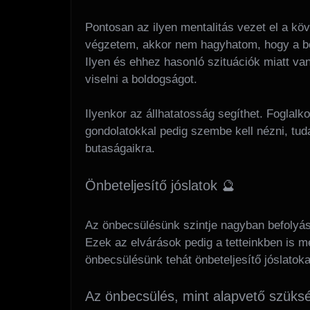
Pontosan az ilyen mentalitás vezet el a kö
végzetem, akkor nem hagyhatom, hogy a bol
Ilyen és ehhez hasonló szituációk miatt va
viselni a boldogságot.
Ilyenkor az állhatatosság segíthet. Foglal
gondolatokkal pedig szembe kell nézni, tud
butaságaikra.
Önbeteljesítő jóslatok 🔮
Az önbecsülésünk szintje nagyban befolyás
Ezek az elvárások pedig a tetteinkben is m
önbecsülésünk tehát önbeteljesítő jóslatoka
Az önbecsülés, mint alapvető szüksé