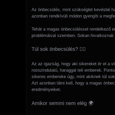
Az önbecsülés, mint szükséglet kevésbé has
azonban rendkívüli módon gyengíti a megf
Tehát a magas önbecsüléssel rendelkező emb
problémáival szemben. Sokan hivatkoznak 
Túl sok önbecsülés? ☝🏼
Az az igazság, hogy aki sikereket ér el a v
rosszindulatú, haraggal teli emberek. Pont
sikeres embereke úgy, mint akiknek túl so
Azt azonban látni kell, hogy a magas önbe
eredményeiket.
Amikor semmi nem elég 🌍