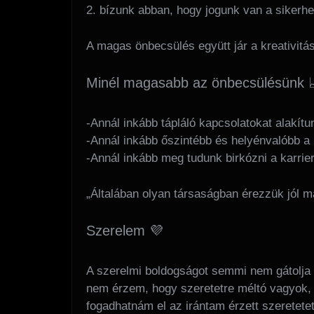
2. bízunk abban, hogy jogunk van a sikerh
A magas önbecsülés együtt jár a kreativitás
Minél magasabb az önbecsülésünk 
-Annál inkább tápláló kapcsolatokat alakítun
-Annál inkább őszintébb és helyénvalóbb 
-Annál inkább meg tudunk birkózni a karri
„Általában olyan társaságban érezzük jól 
Szerelem 💜
A szerelmi boldogságot semmi nem gátolja 
nem érzem, hogy szeretetre méltó vagyok,
fogadhatnám el az irántam érzett szeretete