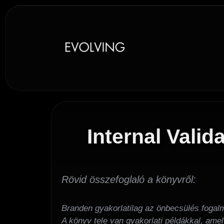
Internal Valid
Rövid összefoglaló a könyvről:
Branden gyakorlatilag az önbecsülés fogalm
A könyv tele van gyakorlati példákkal, ame