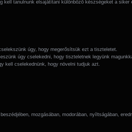
g kell tanulnunk elsajátítani különböző készségeket a siker
cselekszünk úgy, hogy megerősítsük ezt a tiszteletet.
leszünk úgy cselekedni, hogy tiszteletnek legyünk magunkka
y kell cselekednünk, hogy növelni tudjuk azt.
 beszédjében, mozgásában, modorában, nyíltságában, eredm