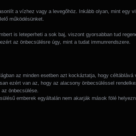
onlít a vízhez vagy a levegőhöz. Inkább olyan, mint egy vi
elelő működésünket.
ert is leteperheti a sok baj, viszont gyorsabban tud regen
ezért az önbecsülésre úgy, mint a tudat immunrendszere.
ilágban az minden esetben azt kockáztatja, hogy céltáblává 
osan ezért van az, hogy az alacsony önbecsüléssel rendelke
k az önbecsülése.
csülésű emberek egyáltalán nem akarják mások fölé helyezn