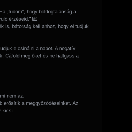
„Ha „tudom”, hogy boldogtalanság a
uló érzéseid.” 💌
is, bátorság kell ahhoz, hogy el tudjuk
djuk e csinálni a napot. A negatív
k. Cáfold meg őket és ne hallgass a
 mi nem az.
bb erősítik a meggyőződéseinket. Az
 kicsi.