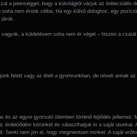
al a jelenséggel, hogy a külvilágtól várjuk az önbecsülés 
lé soha nem érünk célba. Ha egy külső dologhoz, egy pozíci
járok.
g vagyok, a küldetésem soha nem ér véget – hiszen a csatát
ejünk felett vagy az ételt a gyomrunkban, de növeli annak a
zás és az egyre gyorsuló ütemben történő fejlődés jellemez
, érdeklődési körünket és választhatjuk ki a saját utunkat
t: Senki nem jön el, hogy megmentsen minket. A saját erőfo