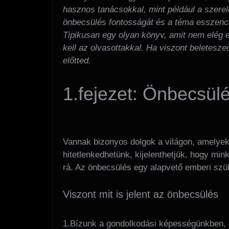
hasznos tanácsokkal, mint például a szerel
önbecsülés fontosságát és a téma esszenci
Tipikusan egy olyan könyv, amit nem elég egy
kell az olvasottakkal. Ha viszont beletesze
előtted.
1.fejezet: Önbecsül
Vannak bizonyos dolgok a világon, amelyek
hitetlenkedhetünk, kijelenthetjük, hogy mi
rá. Az önbecsülés egy alapvető emberi szü
Viszont mit is jelent az önbecsülés
1.Bízunk a gondolkodási képességünkben, b