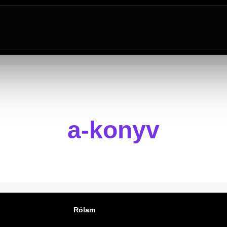
a-konyv
Rólam