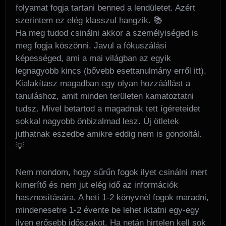
folyamat fogja tartani benned a lendületet. Azért
szerintem ez elég klasszul hangzik. 📚
Ha meg tudod csinálni akkor a személyiséged is
meg fogja köszönni. Javul a fókuszálási
képességed, ami a mai világban az egyik
legnagyobb kincs (bővebb esettanulmány erről itt).
Kialakítasz magadban egy olyan hozzáállást a
tanuláshoz, amit minden területen kamatoztatni
tudsz. Mivel betartod a magadnak tett ígéreteidet
sokkal nagyobb önbizalmad lesz. Új ötletek
juthatnak eszedbe amikre eddig nem is gondoltál.
💡
Nem mondom, hogy sűrűn fogok ilyet csinálni mert
kimerítő és nem jut elég idő az információk
hasznosítására. A heti 1-2 könyvnél fogok maradni,
mindenesetre 1-2 évente be lehet iktatni egy-egy
ilyen erősebb időszakot. Ha netán hirtelen kell sok