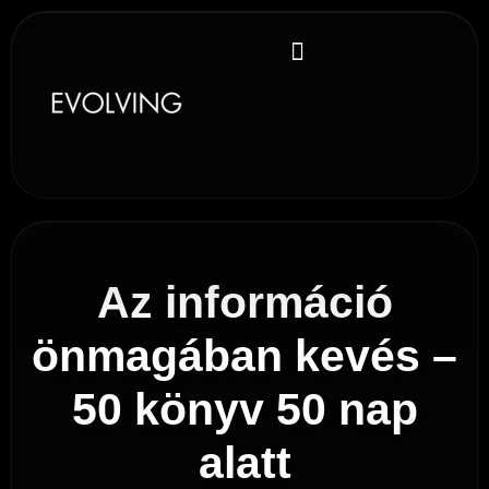
Gamechanger könyvek
Az információ
önmagában kevés –
50 könyv 50 nap
alatt