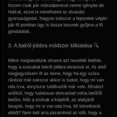
hiszen csak pár másodperecet venne igénybe de
hidd el, ezzel is növelheted az olvasási
gyorsaságodat. Nagyon sokszor a fejezetek végén
pár fő pontban úgy is össze lesznek gyűjtve a fő
gondolatok.
3. A balról-jobbra módszer kiiktatása 🔍
Mikor megtanultunk olvasni azt nevelték belénk,
hogy a szavakat balról jobbra olvassuk el. Az első
megjegyzésem itt az lenne, hogy ha egy szóra
ránézel már sokszor akkor is tudod, hogy mi van
oda írva, annyiszor találkoztál már vele. Mindezt
anélkül, hogy tudatosan elolvastad volna betűről
betűre. Már a szónak a képéről, az alakjáról
beugrik, hogy mi is van oda írva. Mi következik
ebből? Nem kell arra pazarolnod az időt, hogy a