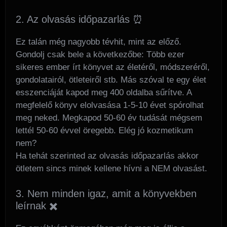
2. Az olvasás időpazarlás ⏰
Ez talán még nagyobb tévhit, mint az előző.
Gondolj csak bele a következőbe: Több ezer
sikeres ember írt könyvet az életéről, módszeréről,
gondolatairól, ötleteiről stb. Más szóval te egy élet
esszenciáját kapod meg 400 oldalba sűrítve. A
megfelelő könyv elolvasása 1-5-10 évet spórolhat
meg neked. Megkapod 50-60 év tudását mégsem
lettél 50-60 évvel öregebb. Elég jó kozmetikum
nem?
Ha tehát szerinted az olvasás időpazarlás akkor
ötletem sincs minek kellene hívni a NEM olvasást.
3. Nem minden igaz, amit a könyvekben
leírnak ✖️