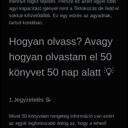
mennyit fogsz fejlődni. Persze ez azért egyel több
agyi kapacitást igényel mint a Tiktokozás de hidd el
sokkal kifizetődőbb. Ez egy edzés az agyadnak,
tartsd kondiban.
Hogyan olvass? Avagy
hogyan olvastam el 50
könyvet 50 nap alatt 💡
1.Jegyzetelés 📝
Mivel 50 könyvben rengeteg információ van ezért
az egyik legfontosabb dolog az, hogy a lehető