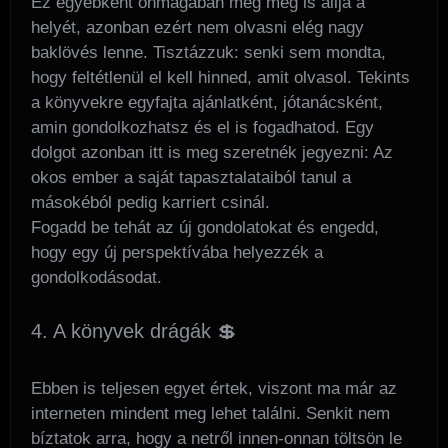
Ez egyébként önmagában még meg is állja a
helyét, azonban ezért nem olvasni elég nagy
baklövés lenne. Tisztázzuk: senki sem mondta,
hogy feltétlenül el kell hinned, amit olvasol. Tekints
a könyvekre egyfajta ajánlatként, jótanácsként,
amin gondolkozhatsz és el is fogadhatod. Egy
dolgot azonban itt is meg szeretnék jegyezni: Az
okos ember a saját tapasztalataiból tanul a
másokéból pedig karriert csinál.
Fogadd be tehát az új gondolatokat és engedd,
hogy egy új perspektívába helyezzék a
gondolkodásodat.
4. A könyvek drágák 💲
Ebben is teljesen egyet értek, viszont ma már az
interneten mindent meg lehet találni. Senkit nem
bíztatok arra, hogy a netről innen-onnan töltsön le