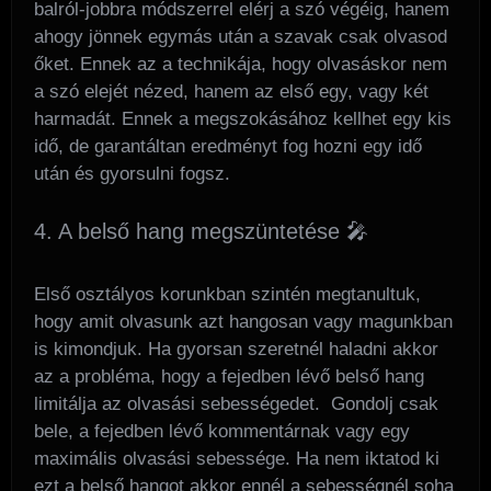
balról-jobbra módszerrel elérj a szó végéig, hanem
ahogy jönnek egymás után a szavak csak olvasod
őket. Ennek az a technikája, hogy olvasáskor nem
a szó elejét nézed, hanem az első egy, vagy két
harmadát. Ennek a megszokásához kellhet egy kis
idő, de garantáltan eredményt fog hozni egy idő
után és gyorsulni fogsz.
4. A belső hang megszüntetése 🎤
Első osztályos korunkban szintén megtanultuk,
hogy amit olvasunk azt hangosan vagy magunkban
is kimondjuk. Ha gyorsan szeretnél haladni akkor
az a probléma, hogy a fejedben lévő belső hang
limitálja az olvasási sebességedet. Gondolj csak
bele, a fejedben lévő kommentárnak vagy egy
maximális olvasási sebessége. Ha nem iktatod ki
ezt a belső hangot akkor ennél a sebességnél soha