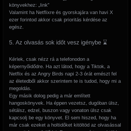
könyvekhez: „link”
Valamint ha Netflixre és gyorskajára van havi X
ezer forintod akkor csak prioritás kérdése az
egész.
5. Az olvasás sok időt vesz igénybe ⌛
Kérlek, csak nézz rá a telefonodon a
képernyőidődre. Ha azt látod, hogy a Tiktok, a
Netflix és az Angry Birds napi 2-3 órát emészt fel
az életedből akkor szerintem te is tudod, hogy mi a
megoldás.
Egy másik dolog pedig a már említett
hangoskönyvek. Ha éppen vezetsz, dugóban ülsz,
sétálsz, edzel, buszon vagy vonaton ülsz csak
kapcsolj be egy könyvet. El sem hiszed, hogy ha
már csak ezeket a holtidőket kitöltöd az olvasással