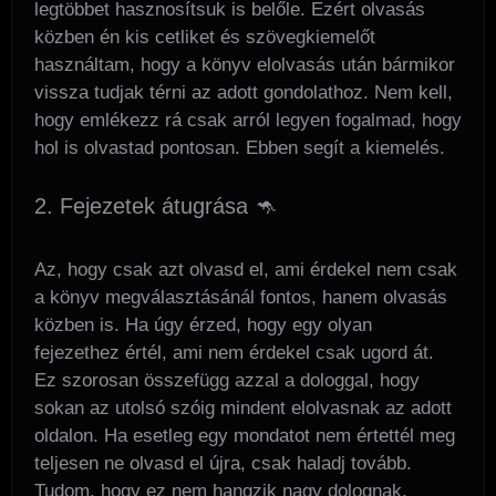
legtöbbet hasznosítsuk is belőle. Ezért olvasás
közben én kis cetliket és szövegkiemelőt
használtam, hogy a könyv elolvasás után bármikor
vissza tudjak térni az adott gondolathoz. Nem kell,
hogy emlékezz rá csak arról legyen fogalmad, hogy
hol is olvastad pontosan. Ebben segít a kiemelés.
2. Fejezetek átugrása 🦘
Az, hogy csak azt olvasd el, ami érdekel nem csak
a könyv megválasztásánál fontos, hanem olvasás
közben is. Ha úgy érzed, hogy egy olyan
fejezethez értél, ami nem érdekel csak ugord át.
Ez szorosan összefügg azzal a dologgal, hogy
sokan az utolsó szóig mindent elolvasnak az adott
oldalon. Ha esetleg egy mondatot nem értettél meg
teljesen ne olvasd el újra, csak haladj tovább.
Tudom, hogy ez nem hangzik nagy dolognak,