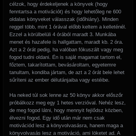
célzok, hogy érdekeljenek a könyvek (hogy
fenntartsa a motivációt) és hogy lehetőleg ne 600
oldalas könyveket válasszak (időhiány). Minden
reggel több, mint 1 órával előbb keltem a kelleténél.
Ezzel a körülbelüli 4 órából maradt 3. Munkába
menet és hazafele is hallgattam, maradt kb. 2 óra.
Azt a 2 órát pedig, ha valóban fókuszált vagy meg
fogod tudni oldani. Én is saját magamat tartom el,
főztem, takarítottam, bevásároltam, egyetemre
tanultam, kondiba jártam, de azt a 2 órát bele lehet
sűríteni az ember délutánjaiba vagy estéibe.
Ha neked túl sok lenne az 50 könyv akkor előszőr
próbálkozz meg egy 1 hetes verzióval. Nehéz lesz,
de meg fogod látni, hogy mennyit fejlődsz közben,
élvezni fogod. Egy idő után már nem csak
motivációd lesz a könyvolvasásra, hanem maga a
könyvolvasás lesz a motiváció, ami löketet ad. A