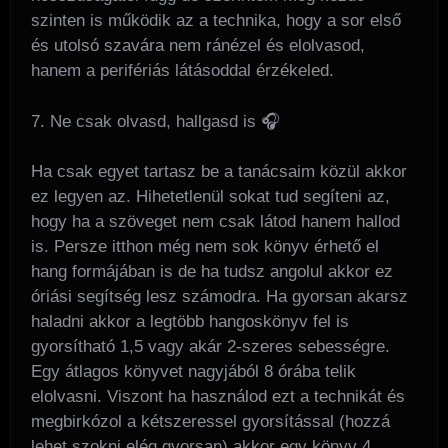
szinten is működik az a technika, hogy a sor első
és utolsó szavára nem ránézel és elolvasod,
hanem a perifériás látásoddal érzékeled.
7. Ne csak olvasd, hallgasd is 🎧
Ha csak egyet tartasz be a tanácsaim közül akkor
ez legyen az. Hihetetlenül sokat tud segíteni az,
hogy ha a szöveget nem csak látod hanem hallod
is. Persze itthon még nem sok könyv érhető el
hang formájában is de ha tudsz angolul akkor ez
óriási segítség lesz számodra. Ha gyorsan akarsz
haladni akkor a legtöbb hangoskönyv fel is
gyorsítható 1,5 vagy akár 2-szeres sebességre.
Egy átlagos könyvet nagyjából 8 órába telik
elolvasni. Viszont ha használod ezt a technikát és
megbirkózol a kétszeressel gyorsítással (hozzá
lehet szokni elég gyorsan) akkor egy könyv 4