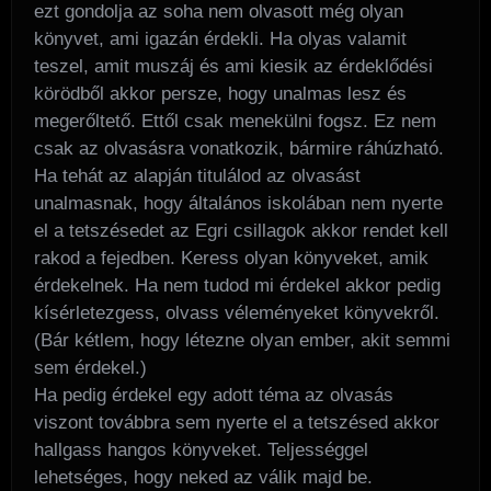
ezt gondolja az soha nem olvasott még olyan
könyvet, ami igazán érdekli. Ha olyas valamit
teszel, amit muszáj és ami kiesik az érdeklődési
körödből akkor persze, hogy unalmas lesz és
megerőltető. Ettől csak menekülni fogsz. Ez nem
csak az olvasásra vonatkozik, bármire ráhúzható.
Ha tehát az alapján titulálod az olvasást
unalmasnak, hogy általános iskolában nem nyerte
el a tetszésedet az Egri csillagok akkor rendet kell
rakod a fejedben. Keress olyan könyveket, amik
érdekelnek. Ha nem tudod mi érdekel akkor pedig
kísérletezgess, olvass véleményeket könyvekről.
(Bár kétlem, hogy létezne olyan ember, akit semmi
sem érdekel.)
Ha pedig érdekel egy adott téma az olvasás
viszont továbbra sem nyerte el a tetszésed akkor
hallgass hangos könyveket. Teljességgel
lehetséges, hogy neked az válik majd be.