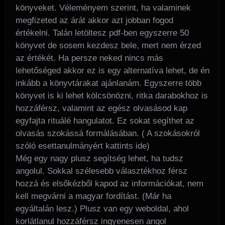
könyveket. Véleményem szerint, ha valaminek
megfizeted az árát akkor azt jobban fogod
értékelni. Talán letöltesz pdf-ben egyszerre 50
könyvet de sosem kezdesz bele, mert nem érzed
az értékét. Ha persze neked nincs más
lehetőséged akkor ez is egy alternatíva lehet, de én
inkább a könyvtárakat ajánlanám. Egyszerre több
könyvet is ki lehet kölcsönözni, ritka darabokhoz is
hozzáférsz, valamint az egész olvasásod kap
egyfajta rituálé hangulatot. Ez sokat segíthet az
olvasás szokássá formálásában. ( A szokásokról
szóló esettanulmányért kattints ide)
Még egy nagy plusz segítség lehet, ha tudsz
angolul. Sokkal szélesebb választékhoz férsz
hozzá és elsőkézből kapod az információkat, nem
kell megvárni a magyar fordítást. (Már ha
egyáltalán lesz.) Plusz van egy weboldal, ahol
korlátlanul hozzáférsz ingyenesen angol