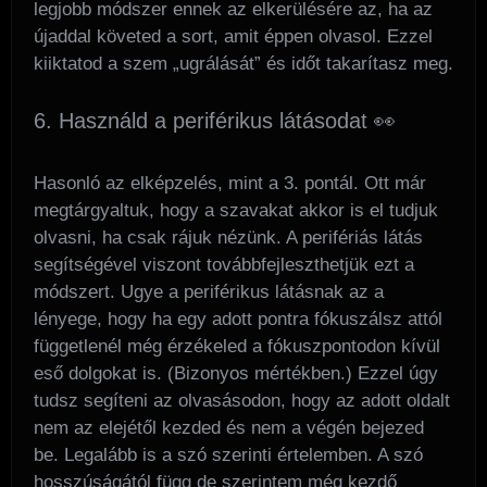
legjobb módszer ennek az elkerülésére az, ha az
újaddal követed a sort, amit éppen olvasol. Ezzel
kiiktatod a szem „ugrálását” és időt takarítasz meg.
6. Használd a periférikus látásodat 👀
Hasonló az elképzelés, mint a 3. pontál. Ott már
megtárgyaltuk, hogy a szavakat akkor is el tudjuk
olvasni, ha csak rájuk nézünk. A perifériás látás
segítségével viszont továbbfejleszthetjük ezt a
módszert. Ugye a periférikus látásnak az a
lényege, hogy ha egy adott pontra fókuszálsz attól
függetlenél még érzékeled a fókuszpontodon kívül
eső dolgokat is. (Bizonyos mértékben.) Ezzel úgy
tudsz segíteni az olvasásodon, hogy az adott oldalt
nem az elejétől kezded és nem a végén bejezed
be. Legalább is a szó szerinti értelemben. A szó
hosszúságától függ de szerintem még kezdő