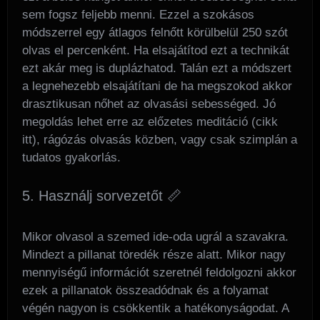
sem fogsz feljebb menni. Ezzel a szokásos
módszerrel egy átlagos felnőtt körülbelül 250 szót
olvas el percenként. Ha elsajátítod ezt a technikát
ezt akár meg is duplázhatod. Talán ezt a módszert
a legnehezebb elsajátítani de ha megszokod akkor
drasztikusan nőhet az olvasási sebességed. Jó
megoldás lehet erre az előzetes meditáció (cikk
itt), rágózás olvasás közben, vagy csak szimplán a
tudatos gyakorlás.
5. Használj sorvezetőt 📏
Mikor olvasol a szemed ide-oda ugrál a szavakra.
Mindezt a pillanat töredék része alatt. Mikor nagy
mennyiségű információt szeretnél feldolgozni akkor
ezek a pillanatok összeadódnak és a folyamat
végén nagyon is csökkentik a hatékonyságodat. A