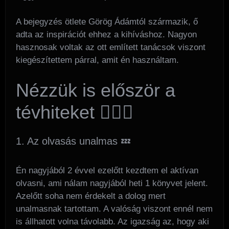
A bejegyzés ötlete Görög Ádámtól származik, ő
adta az inspirációt ehhez a kihíváshoz. Nagyon
hasznosak voltak az ott említett tanácsok viszont
kiegészítettem párral, amit én használtam.
Nézzük is először a
tévhiteket 🙅🏻‍♂️
1. Az olvasás unalmas 💤
Én nagyjából 2 évvel ezelőtt kezdtem el aktívan
olvasni, ami nálam nagyjából heti 1 könyvet jelent.
Azelőtt soha nem érdekelt a dolog mert
unalmasnak tartottam. A valóság viszont ennél nem
is állhatott volna távolabb. Az igazság az, hogy aki